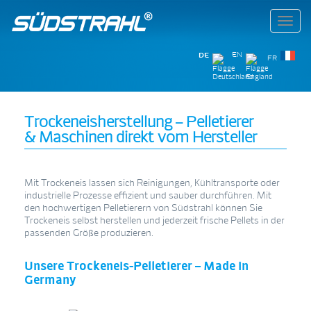
Toggl
navig
DE
EN
FR
Trockeneisherstellung – Pelletierer
& Maschinen direkt vom Hersteller
Mit Trockeneis lassen sich Reinigungen, Kühltransporte oder
industrielle Prozesse effizient und sauber durchführen. Mit
den hochwertigen Pelletierern von Südstrahl können Sie
Trockeneis selbst herstellen und jederzeit frische Pellets in der
passenden Größe produzieren.
Unsere Trockeneis-Pelletierer – Made in
Germany