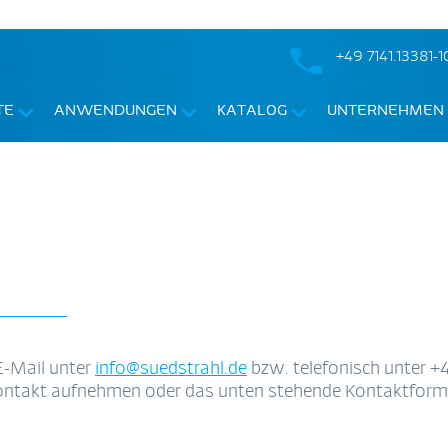
+49 7141.13381-1
TE
ANWENDUNGEN
KATALOG
UNTERNEHMEN
E-Mail unter
info@suedstrahl.de
bzw. telefonisch unter +4
 Kontakt aufnehmen oder das unten stehende Kontaktform