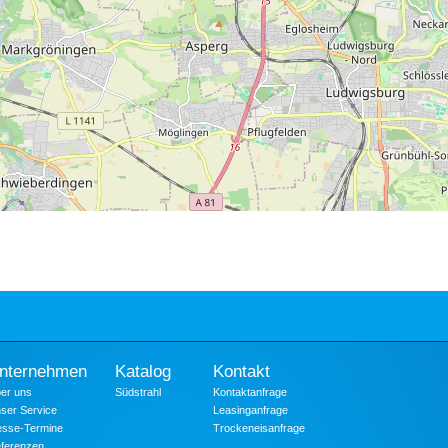
nternehmen
Katalog
Kontakt
er uns
Südstrahl
Kontaktanfrage
ser Service
Leasinganfrage
sse-Termine
Trockeneisanfrage
ferenzen