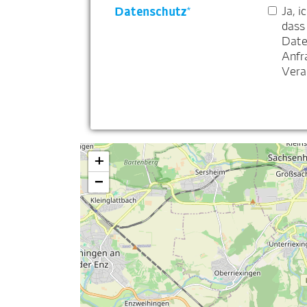
Datenschutz
Ja, i
*
dass
Date
Anfr
Vera
+
−