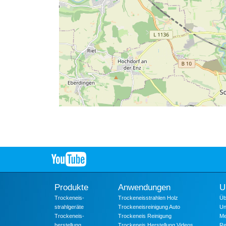
Produkte
Anwendungen
U
Trockeneis-
Trockeneisstrahlen Holz
Üb
strahlgeräte
Trockeneisreinigung Auto
Un
Trockeneis-
Trockeneis Reinigung
Me
herstellung
Trockeneis Herstellung Videos
Re