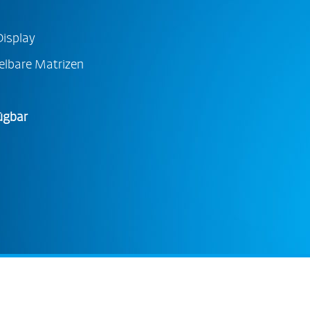
isplay
lbare Matrizen
ügbar