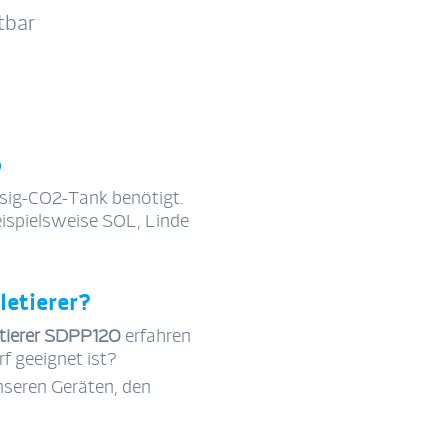
tbar
b
üssig-CO2-Tank benötigt.
eispielsweise SOL, Linde
letierer?
etierer SDPP120
erfahren
f geeignet ist?
nseren Geräten, den