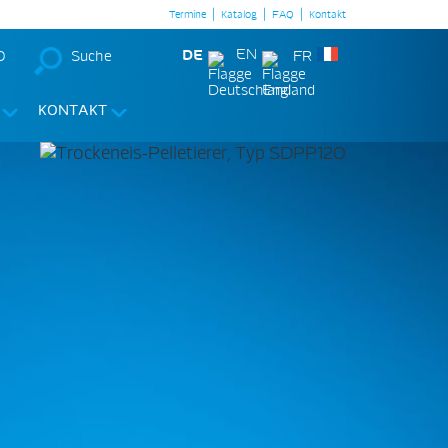
|
|
|
Termine
Katalog
FAQ
Kontakt
DE
EN
0
Suche
FR
KONTAKT